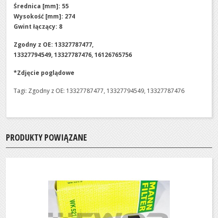
Średnica [mm]: 55
Wysokość [mm]: 274
Gwint łączący: 8
Zgodny z OE: 13327787477,
13327794549,
13327787476, 16126765756
*Zdjęcie poglądowe
Tagi:
Zgodny z OE: 13327787477
,
13327794549
,
13327787476
PRODUKTY POWIĄZANE