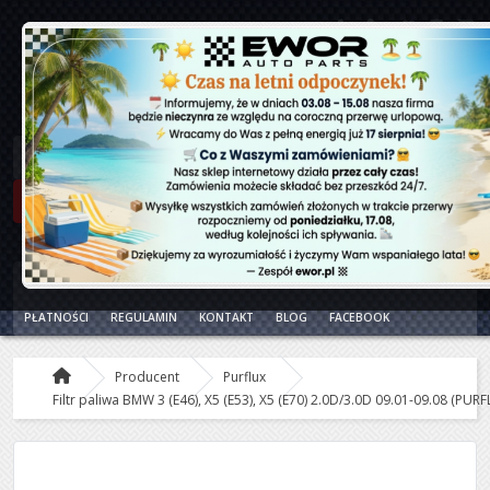
0 PRODUKT(ÓW) - 0.00 ZŁ
STRONA GŁÓWNA
KATEGORIE
O NAS
DOSTAWA
ZWROTY
PŁATNOŚCI
REGULAMIN
KONTAKT
BLOG
FACEBOOK
Producent
Purflux
Filtr paliwa BMW 3 (E46), X5 (E53), X5 (E70) 2.0D/3.0D 09.01-09.08 (PUR